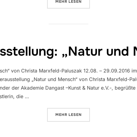
ÜBER „GEWÄSSERWOCHE JADERE
MEHR
LESEN
usstellung: „Natur und
ch“ von Christa Marxfeld-Paluszak 12.08. – 29.09.2016 im
derausstellung „Natur und Mensch“ von Christa Marxfeld-Pal
tzender der Akademie Dangast –Kunst & Natur e.V.-, begrüßt
tlerin, die …
ÜBER „BILDERAUSSTELLUNG: „
MEHR
LESEN