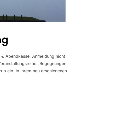
ag
,– € Abendkasse, Anmeldung nicht
 Veranstaltungsreihe „Begegnungen
rup ein. In ihrem neu erschienenen
TAG“