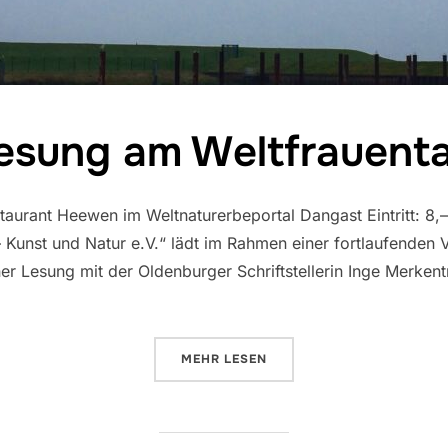
esung am Weltfrauent
staurant Heewen im Weltnaturerbeportal Dangast Eintritt: 8
Kunst und Natur e.V.“ lädt im Rahmen einer fortlaufenden
er Lesung mit der Oldenburger Schriftstellerin Inge Merkent
ÜBER „LESUNG AM WELTFRAUEN
MEHR
LESEN