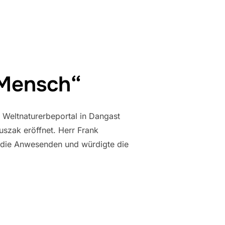
GION 2017“
 Mensch“
 Weltnaturerbeportal in Dangast
uszak eröffnet. Herr Frank
e die Anwesenden und würdigte die
NATUR UND MENSCH““