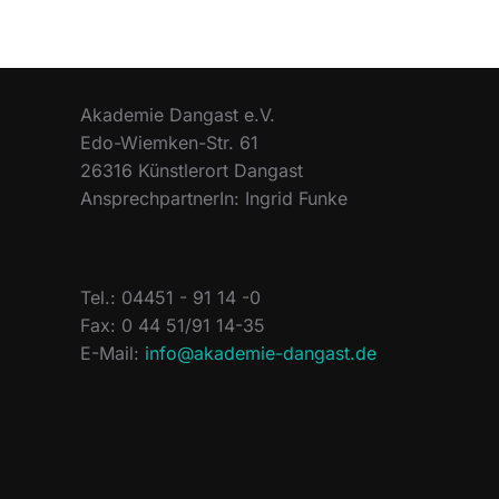
Akademie Dangast e.V.
Edo-Wiemken-Str. 61
26316 Künstlerort Dangast
AnsprechpartnerIn: Ingrid Funke
Tel.: 04451 - 91 14 -0
Fax: 0 44 51/91 14-35
E-Mail:
info@akademie-dangast.de