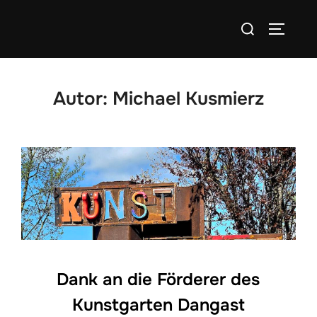
Zum
Suchen
Inhalt
SEITEN
nach:
springen
Autor:
Michael Kusmierz
Dank an die Förderer des
Kunstgarten Dangast