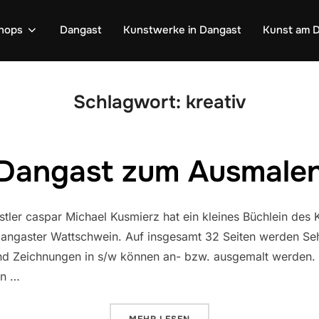
shops
Dangast
Kunstwerke in Dangast
Kunst am D
Schlagwort:
kreativ
Dangast zum Ausmale
tler caspar Michael Kusmierz hat ein kleines Büchlein des K
angaster Wattschwein. Auf insgesamt 32 Seiten werden Seh
Und Zeichnungen in s/w können an- bzw. ausgemalt werden.
en …
ÜBER „DANGAST ZUM AUSMALE