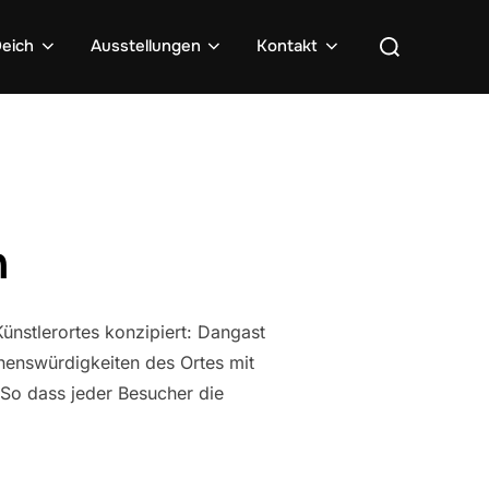
Suchen
eich
Ausstellungen
Kontakt
nach:
n
ünstlerortes konzipiert: Dangast
enswürdigkeiten des Ortes mit
 So dass jeder Besucher die
N“