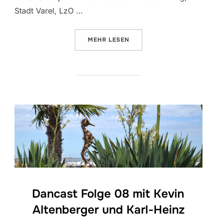
Stadt Varel, LzO …
ÜBER „INSTALLATION „GEDANKE
MEHR
LESEN
Dancast Folge 08 mit Kevin
Altenberger und Karl-Heinz