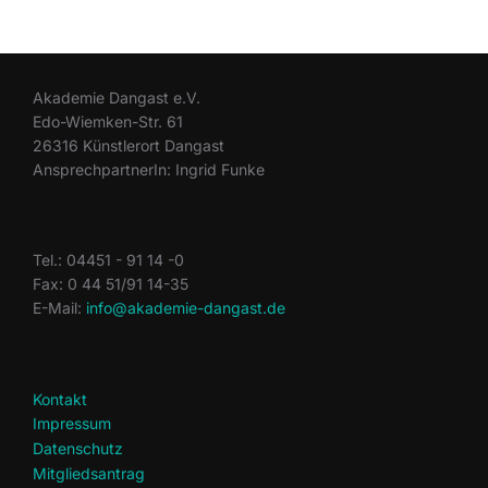
Akademie Dangast e.V.
Edo-Wiemken-Str. 61
26316 Künstlerort Dangast
AnsprechpartnerIn: Ingrid Funke
Tel.: 04451 - 91 14 -0
Fax: 0 44 51/91 14-35
E-Mail:
info@akademie-dangast.de
Kontakt
Impressum
Datenschutz
Mitgliedsantrag